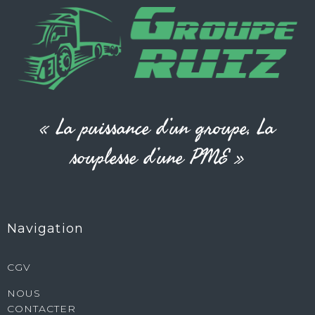
« La puissance d’un groupe, La
souplesse d’une PME »
Navigation
CGV
NOUS
CONTACTER