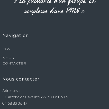
« La puissance d’un groupe, La
souplesse d’une PME »
Navigation
CGV
NOUS
CONTACTER
Nous contacter
Adresses :
1 Carrer d’en Cavaillès, 66160 Le Boulou
04 68 83 36 47