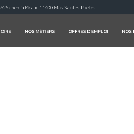
625 chemin Ricaud 11400 Mas-Saintes-Puelles
TOIRE
NOS MÉTIERS
OFFRES D’EMPLOI
NOS 