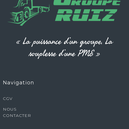
« La puissance d’un groupe, La
souplesse d’une PME »
Navigation
CGV
NOUS
CONTACTER